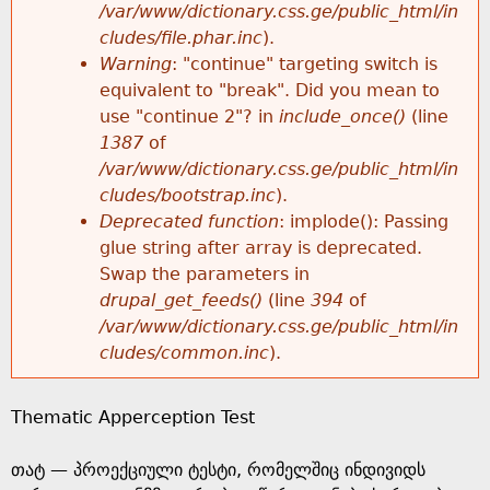
k
/var/www/dictionary.css.ge/public_html/in
r
e
cludes/file.phar.inc
).
h
y
Warning
: "continue" targeting switch is
r
w
equivalent to "break". Did you mean to
e
o
use "continue 2"? in
include_once()
(line
o
r
1387
of
r
d
/var/www/dictionary.css.ge/public_html/in
r
s
cludes/bootstrap.inc
).
e
Deprecated function
: implode(): Passing
m
glue string after array is deprecated.
Swap the parameters in
e
drupal_get_feeds()
(line
394
of
/var/www/dictionary.css.ge/public_html/in
s
cludes/common.inc
).
s
Thematic Apperception Test
a
თატ — პროექციული ტესტი, რომელშიც ინდივიდს