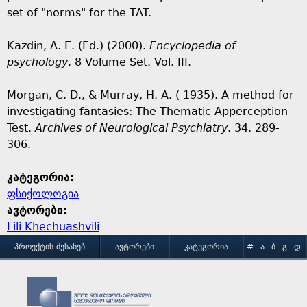
set of "norms" for the TAT.
Kazdin, A. E. (Ed.) (2000).
Encyclopedia of
psychology
. 8 Volume Set. Vol. III.
Morgan, C. D., & Murray, H. A. ( 1935). A method for
investigating fantasies: The Thematic Apperception
Test.
Archives of Neurological Psychiatry
. 34. 289-
306.
კატეგორია:
ფსიქოლოგია
ავტორები:
Lili Khechuashvili
M
ᲞᲠᲝᲔᲥᲢᲘᲡ ᲨᲔᲡᲐᲮᲔᲑ
ᲐᲕᲢᲝᲠᲔᲑᲘ
ᲙᲐᲢᲔᲒᲝᲠᲘᲐ
#
Ა
Ბ
Გ
Დ
Ე
Ვ
Ზ
Თ
Ი
ᲒᲐᲛᲝᲧᲔᲜᲔᲑᲘᲡ ᲞᲘᲠᲝᲑᲔᲑᲘ
ᲙᲝᲜᲢᲐᲥᲢᲘ
a
Კ
Ლ
Მ
Ნ
Ო
Პ
Ჟ
Რ
Ს
Ტ