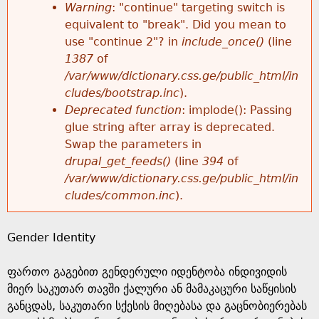
k
Warning
: "continue" targeting switch is
r
e
equivalent to "break". Did you mean to
h
y
use "continue 2"? in
include_once()
(line
o
w
1387
of
e
o
/var/www/dictionary.css.ge/public_html/in
r
r
cludes/bootstrap.inc
).
r
d
Deprecated function
: implode(): Passing
m
s
glue string after array is deprecated.
e
Swap the parameters in
e
drupal_get_feeds()
(line
394
of
/var/www/dictionary.css.ge/public_html/in
s
cludes/common.inc
).
s
Gender Identity
a
ფართო გაგებით გენდერული იდენტობა ინდივიდის
g
მიერ საკუთარ თავში ქალური ან მამაკაცური საწყისის
განცდას, საკუთარი სქესის მიღებასა და გაცნობიერებას