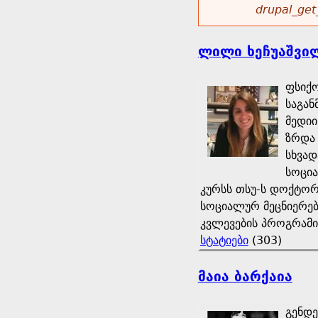
drupal_get
ლილი ხეჩუაშვი
ფსიქო
საგან
მედიი
ზრდა
სხვად
სოცი
კურსს თსუ-ს დოქტორ
სოციალურ მეცნიერებ
კვლევების პროგრამის
სტატიები
(303)
მაია ბარქაია
გენდე