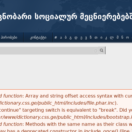
Jump to navigation
ცნობარი სოციალურ მეცნიერებებ
 ᲞᲘᲠᲝᲑᲔᲑᲘ
ᲙᲝᲜᲢᲐᲥᲢᲘ
#
Ა
Ბ
Გ
Დ
Ე
Ვ
Ზ
Თ
Ი
Კ
Ლ
Მ
Ნ
Ო
 function
: Array and string offset access syntax with cu
ctionary.css.ge/public_html/includes/file.phar.inc
).
"continue" targeting switch is equivalent to "break". Did
ar/www/dictionary.css.ge/public_html/includes/bootstrap.
 function
: Methods with the same name as their class wi
lay has a deprecated constructor in
include_once()
(line