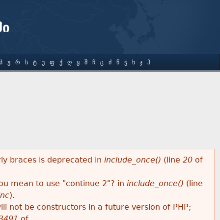
ში
Პ
Ჟ
Რ
Ს
Ტ
Უ
Ფ
Ქ
Ღ
Ყ
Შ
Ჩ
Ც
Ძ
Წ
Ჭ
Ხ
Ჯ
Ჰ
rly braces is deprecated in
include_once()
(line
20
of
 you mean to use "continue 2"? in
include_once()
(line
inc
).
ll not be constructors in a future version of PHP;
3491
of