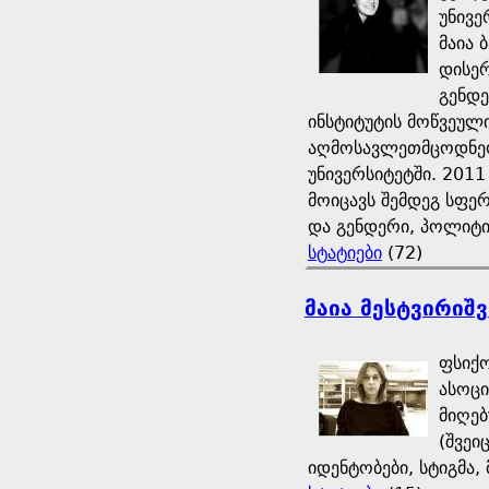
უნივე
მაია 
დისერ
გენდე
ინსტიტუტის მოწვეულ
აღმოსავლეთმცოდნეობ
უნივერსიტეტში. 201
მოიცავს შემდეგ სფე
და გენდერი, პოლიტ
სტატიები
(72)
მაია მესტვირიშ
ფსიქო
ასოც
მიღებ
(შვეი
იდენტობები, სტიგმა