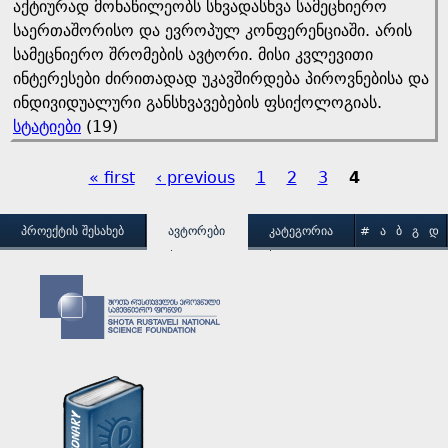
აქტიურად მონაწილეობს სხვადასხვა სამეცნიერო
საერთაშორისო და ევროპულ კონფერენციაში. არის
სამეცნიერო შრომების ავტორი. მისი კვლევითი
ინტერესები ძირითადად უკავშირდება პიროვნებისა და
ინდივიდუალური განსხვავებების ფსიქოლოგიას.
სტატიები
(19)
« first
‹ previous
1
2
3
4
P
M
a
ᲞᲠᲝᲔᲥᲢᲘᲡ ᲨᲔᲡᲐᲮᲔᲑ
ᲐᲕᲢᲝᲠᲔᲑᲘ
ᲙᲐᲢᲔᲒᲝᲠᲘᲐ
#
Ა
Ბ
Გ
Დ
Ე
Ვ
Ზ
Თ
Ი
ᲒᲐᲛᲝᲧᲔᲜᲔᲑᲘᲡ ᲞᲘᲠᲝᲑᲔᲑᲘ
ᲙᲝᲜᲢᲐᲥᲢᲘ
a
g
Კ
Ლ
Მ
Ნ
Ო
Პ
Ჟ
Რ
Ს
Ტ
i
e
Უ
Ფ
Ქ
Ღ
Ყ
Შ
Ჩ
Ც
Ძ
Წ
n
s
Ჭ
Ხ
Ჯ
Ჰ
m