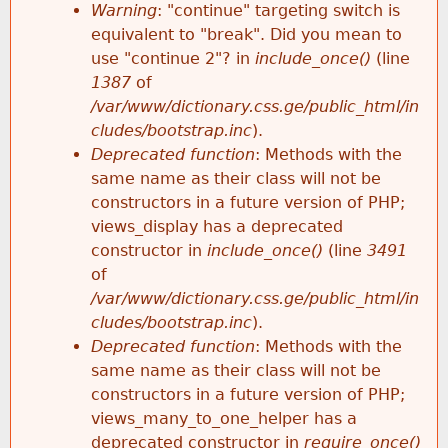
k
Warning
: "continue" targeting switch is
r
e
equivalent to "break". Did you mean to
h
y
use "continue 2"? in
include_once()
(line
o
w
1387
of
e
o
/var/www/dictionary.css.ge/public_html/in
r
r
cludes/bootstrap.inc
).
r
d
Deprecated function
: Methods with the
m
s
same name as their class will not be
e
constructors in a future version of PHP;
e
views_display has a deprecated
constructor in
include_once()
(line
3491
s
of
/var/www/dictionary.css.ge/public_html/in
s
cludes/bootstrap.inc
).
Deprecated function
: Methods with the
a
same name as their class will not be
constructors in a future version of PHP;
g
views_many_to_one_helper has a
deprecated constructor in
require_once()