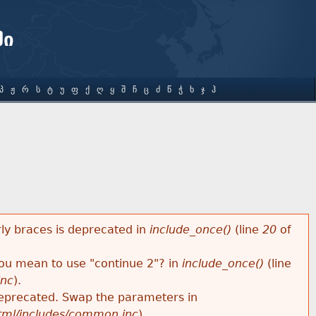
ში
Პ
Ჟ
Რ
Ს
Ტ
Უ
Ფ
Ქ
Ღ
Ყ
Შ
Ჩ
Ც
Ძ
Წ
Ჭ
Ხ
Ჯ
Ჰ
rly braces is deprecated in
include_once()
(line
20
of
 you mean to use "continue 2"? in
include_once()
(line
inc
).
s deprecated. Swap the parameters in
html/includes/common.inc
).