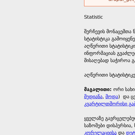
r
w
u
o
e
o
Statistic
r
d
h
r
შერჩევის მონაცემთა 
s
სტატისტიკა გამოიყენ
e
m
აღწერითი სტატისტიკი
ინფორმაციას გვაძლებ
r
e
მისაღებად საჭიროა გ
e
s
აღწერითი სტატისტიკ
s
მაგალითი:
ორი სახი
მედიანა
,
მოდა
) და ც
a
კვარტილთშორისი გაბ
g
ყველაზე გავრცელებუ
საზომები დისპერსია,
e
კორელაციისა
და
დეტ