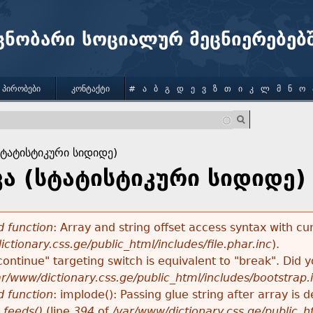
Jump to navigation
ცნობარი სოციალურ მეცნიერებებ
 ᲞᲘᲠᲝᲑᲔᲑᲘ
ᲙᲝᲜᲢᲐᲥᲢᲘ
#
Ა
Ბ
Გ
Დ
Ე
Ვ
Ზ
Თ
Ი
Კ
Ლ
Მ
Ნ
Ო
სტატისტიკური სიდიდე)
კა (სტატისტიკური სიდიდე)
 function
: Array and string offset access syntax with cu
ctionary.css.ge/public_html/includes/file.phar.inc
).
"continue" targeting switch is equivalent to "break". Did
ar/www/dictionary.css.ge/public_html/includes/bootstrap.
 function
: implode(): Passing glue string after array i
_feeds()
(line
394
of
/var/www/dictionary.css.ge/public_