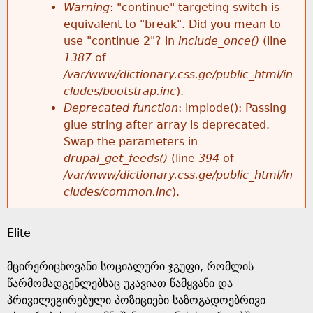
k
Warning
: "continue" targeting switch is
r
e
equivalent to "break". Did you mean to
h
y
use "continue 2"? in
include_once()
(line
o
w
1387
of
e
o
/var/www/dictionary.css.ge/public_html/in
r
r
cludes/bootstrap.inc
).
r
d
Deprecated function
: implode(): Passing
m
s
glue string after array is deprecated.
e
Swap the parameters in
e
drupal_get_feeds()
(line
394
of
/var/www/dictionary.css.ge/public_html/in
s
cludes/common.inc
).
s
Elite
a
მცირერიცხოვანი სოციალური ჯგუფი, რომლის
g
წარმომადგენლებსაც უკავიათ წამყვანი და
პრივილეგირებული პოზიციები საზოგადოებრივი