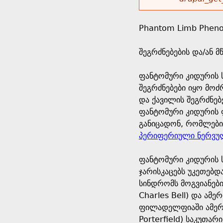
r
w
u
o
e
o
Phantom Limb Phen
r
d
h
r
შეგრძნებების და/ან 
s
e
m
ფანტომური კიდურის 
შეგრძნებები იყო მო
r
e
და ქავილის შეგრძნებე
ფანტომური კიდურის ფ
e
s
განიცადონ, რომლებიც
პერიფერიული ნერვულ
s
ფანტომური კიდურის 
a
ჯარისკაცებს უკეთებდ
სინდრომს მოგვიანებ
g
Charles Bell) და ამე
ფილადელფიაში ამერი
e
Porterfield) საკუთარ