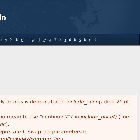
ში
Პ
Ჟ
Რ
Ს
Ტ
Უ
Ფ
Ქ
Ღ
Ყ
Შ
Ჩ
Ც
Ძ
Წ
Ჭ
Ხ
Ჯ
Ჰ
rly braces is deprecated in
include_once()
(line
20
of
 you mean to use "continue 2"? in
include_once()
(line
inc
).
s deprecated. Swap the parameters in
html/includes/common.inc
).