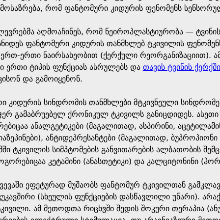
მოსაზრება, რომ ფანტომური კიდურის ფენომენს სენსორუ
ვლევრებმა აღმოაჩინეს, რომ ნეიროპლასტიურობა — ტვინი
სნიდეს ფანტომური კიდურის თანმხლებ ტკივილის ფენომენს
ერთ-ერთი ნაირსახეობით (ქერქული რეორგანიზაციით). ამ
ერთი ტიპის ფუნქციას ასრულებს და
თავის ტვინის ქერქშ
ისონ და გამოიყენონ.
 კიდურის სინდრომის თანმხლები მტკივნეული სინდრომები,
გჯერ გამაბრუებელ ქრონიკულ ტკივილს განიცდიდეს. ასეთ
ბიცაა ანალგეტიკები (მაგალითად, ასპირინი, აცეტილამი
აზეპინები), ანტიდეპრესანტები (მაგალითად, ბუპროპიონი
ომში ტკივილის სიმპტომების განვითარების ალბათობის შემც
გორებიცაა კეტამინი (ანასთეტიკი) და კალციტონინი (ჰორ
ხვევაში ეფეტურად მუშაობს ფანტომურ ტკივილთან გამკლავე
უკავშირი (სხეულის ფუნქციების დასწავლილი უნარი). არ
კივილი. ამ მეთოდთა რიცხვში შედის შოკური თერაპია (ა