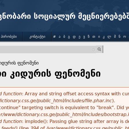
Jump to navigation
ცნობარი სოციალურ მეცნიერებებ
 ᲞᲘᲠᲝᲑᲔᲑᲘ
ᲙᲝᲜᲢᲐᲥᲢᲘ
#
Ა
Ბ
Გ
Დ
Ე
Ვ
Ზ
Თ
Ი
Კ
Ლ
Მ
Ნ
Ო
იდურის ფენომენი
ი კიდურის ფენომენი
 function
: Array and string offset access syntax with cu
ctionary.css.ge/public_html/includes/file.phar.inc
).
"continue" targeting switch is equivalent to "break". Did
ar/www/dictionary.css.ge/public_html/includes/bootstrap.
 function
: implode(): Passing glue string after array i
_feeds()
(line
394
of
/var/www/dictionary.css.ge/public_