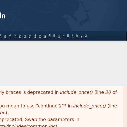
ში
Პ
Ჟ
Რ
Ს
Ტ
Უ
Ფ
Ქ
Ღ
Ყ
Შ
Ჩ
Ც
Ძ
Წ
Ჭ
Ხ
Ჯ
Ჰ
rly braces is deprecated in
include_once()
(line
20
of
 you mean to use "continue 2"? in
include_once()
(line
inc
).
s deprecated. Swap the parameters in
html/includes/common.inc
).