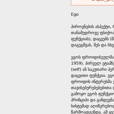
r
w
u
o
e
o
Ego
r
d
h
r
პიროვნების ასპექტი,
s
თანამედროვე ფსიქოა
e
m
ფუნქციას), დაცვებს 
დაგეგმვას, მეს და სხ
r
e
ეგოს ფროიდისეულმა გ
e
s
1959). პირველ ეტაპზ
(self) ან საკუთარი 
s
დაცვითი ფუნქცია. ეგ
ფროიდის ინტერესმა 
a
თავისებურებებებითა 
გამოყო ეგოს ფუნქცი
g
პრინციპი და განდევ
სისტემად აღიწერებ
e
წარმოადგენდა. ამ ყ