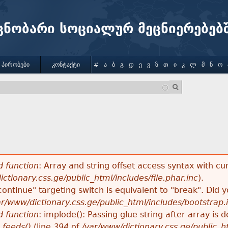
Jump to navigation
ცნობარი სოციალურ მეცნიერებებ
 ᲞᲘᲠᲝᲑᲔᲑᲘ
ᲙᲝᲜᲢᲐᲥᲢᲘ
#
Ა
Ბ
Გ
Დ
Ე
Ვ
Ზ
Თ
Ი
Კ
Ლ
Მ
Ნ
Ო
 function
: Array and string offset access syntax with cu
ctionary.css.ge/public_html/includes/file.phar.inc
).
"continue" targeting switch is equivalent to "break". Did
ar/www/dictionary.css.ge/public_html/includes/bootstrap.
 function
: implode(): Passing glue string after array i
_feeds()
(line
394
of
/var/www/dictionary.css.ge/public_