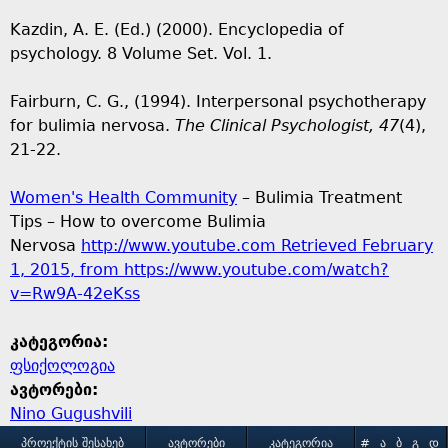
Kazdin, A. E. (Ed.) (2000). Encyclopedia of
psychology. 8 Volume Set. Vol. 1.
Fairburn, C. G., (1994). Interpersonal psychotherapy
for bulimia nervosa.
The Clinical Psychologist, 47
(4),
21-22.
Women's Health Community
– Bulimia Treatment
Tips – How to overcome Bulimia
Nervosa
http://www.youtube.com Retrieved February
1, 2015, from https://www.youtube.com/watch?
v=Rw9A-42eKss
კატეგორია:
ფსიქოლოგია
ავტორები:
Nino Gugushvili
ᲞᲠᲝᲔᲥᲢᲘᲡ ᲨᲔᲡᲐᲮᲔᲑ
ᲐᲕᲢᲝᲠᲔᲑᲘ
ᲙᲐᲢᲔᲒᲝᲠᲘᲐ
#
Ა
Ბ
Გ
Დ