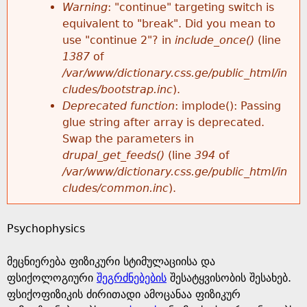
k
Warning
: "continue" targeting switch is
r
e
equivalent to "break". Did you mean to
h
y
use "continue 2"? in
include_once()
(line
o
w
1387
of
e
o
/var/www/dictionary.css.ge/public_html/in
r
r
cludes/bootstrap.inc
).
r
d
Deprecated function
: implode(): Passing
m
s
glue string after array is deprecated.
e
Swap the parameters in
e
drupal_get_feeds()
(line
394
of
/var/www/dictionary.css.ge/public_html/in
s
cludes/common.inc
).
s
Psychophysics
a
მეცნიერება ფიზიკური სტიმულაციისა და
g
ფსიქოლოგიური
შეგრძნებების
შესატყვისობის შესახებ.
ფსიქოფიზიკის ძირითადი ამოცანაა ფიზიკურ