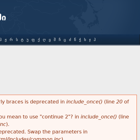
ში
Პ
Ჟ
Რ
Ს
Ტ
Უ
Ფ
Ქ
Ღ
Ყ
Შ
Ჩ
Ც
Ძ
Წ
Ჭ
Ხ
Ჯ
Ჰ
rly braces is deprecated in
include_once()
(line
20
of
 you mean to use "continue 2"? in
include_once()
(line
inc
).
s deprecated. Swap the parameters in
html/includes/common.inc
).