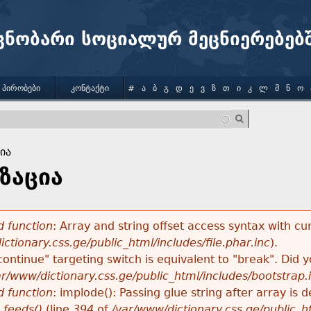
Jump to navigation
ცნობარი სოციალურ მეცნიერებებ
 ᲞᲘᲠᲝᲑᲔᲑᲘ
ᲙᲝᲜᲢᲐᲥᲢᲘ
#
Ა
Ბ
Გ
Დ
Ე
Ვ
Ზ
Თ
Ი
Კ
Ლ
Მ
Ნ
Ო
ია
ზაცია
 function
: Array and string offset access syntax with cu
ctionary.css.ge/public_html/includes/file.phar.inc
).
"continue" targeting switch is equivalent to "break". Did
ar/www/dictionary.css.ge/public_html/includes/bootstrap.
 function
: implode(): Passing glue string after array i
_feeds()
(line
394
of
/var/www/dictionary.css.ge/public_