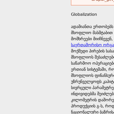
r
w
u
o
e
o
Globalization
r
d
h
r
ადამიანთა ერთობებს
s
მსოფლიო მასშტაბით 
e
m
მომხრეები მიიჩნევენ
საერთაშორისო ორგან
r
e
მოქმედი პირების სას
მსოფლიოს შესაძლებლ
e
s
საწარმოო ოპერაციებ
ერთიან სისტემაში, 
s
მსოფლიოს ფინანსური
უზრუნველყოფს კაპიტ
a
სივრცული პარამეტრებ
ინდივიდებმა შეიძლებ
g
კილომეტრის დაშორებ
პროდუქციის გ-ს, რო
e
ნაციონალური ბაზრისა