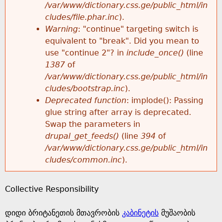
k
/var/www/dictionary.css.ge/public_html/in
r
e
cludes/file.phar.inc
).
h
y
Warning
: "continue" targeting switch is
r
w
equivalent to "break". Did you mean to
e
o
use "continue 2"? in
include_once()
(line
o
r
1387
of
r
d
/var/www/dictionary.css.ge/public_html/in
r
s
cludes/bootstrap.inc
).
e
Deprecated function
: implode(): Passing
m
glue string after array is deprecated.
Swap the parameters in
e
drupal_get_feeds()
(line
394
of
/var/www/dictionary.css.ge/public_html/in
s
cludes/common.inc
).
s
Collective Responsibility
a
დიდი ბრიტანეთის მთავრობის
კაბინეტის
მუშაობის