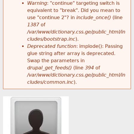
k
Warning
: "continue" targeting switch is
r
e
equivalent to "break". Did you mean to
h
y
use "continue 2"? in
include_once()
(line
o
w
1387
of
e
o
/var/www/dictionary.css.ge/public_html/in
r
r
cludes/bootstrap.inc
).
r
d
Deprecated function
: implode(): Passing
m
s
glue string after array is deprecated.
e
Swap the parameters in
e
drupal_get_feeds()
(line
394
of
/var/www/dictionary.css.ge/public_html/in
s
cludes/common.inc
).
s
a
g