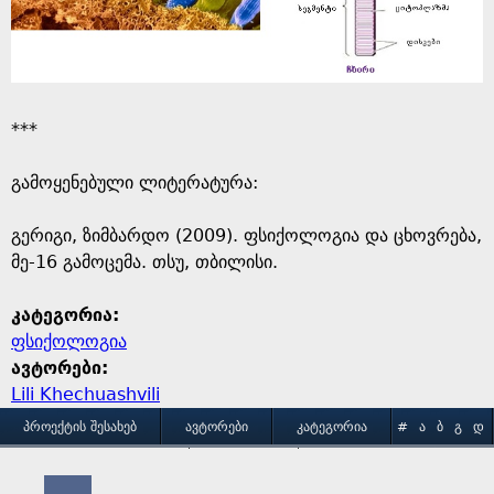
***
გამოყენებული ლიტერატურა:
გერიგი, ზიმბარდო (2009). ფსიქოლოგია და ცხოვრება,
მე-16 გამოცემა. თსუ, თბილისი.
კატეგორია:
ფსიქოლოგია
ავტორები:
Lili Khechuashvili
M
ᲞᲠᲝᲔᲥᲢᲘᲡ ᲨᲔᲡᲐᲮᲔᲑ
ᲐᲕᲢᲝᲠᲔᲑᲘ
ᲙᲐᲢᲔᲒᲝᲠᲘᲐ
#
Ა
Ბ
Გ
Დ
Ე
Ვ
Ზ
Თ
Ი
ᲒᲐᲛᲝᲧᲔᲜᲔᲑᲘᲡ ᲞᲘᲠᲝᲑᲔᲑᲘ
ᲙᲝᲜᲢᲐᲥᲢᲘ
a
Კ
Ლ
Მ
Ნ
Ო