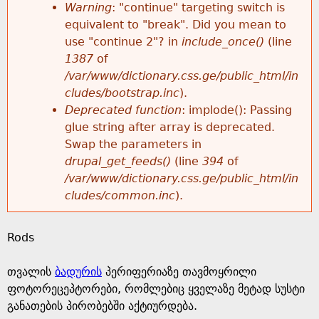
k
Warning
: "continue" targeting switch is
r
e
equivalent to "break". Did you mean to
h
y
use "continue 2"? in
include_once()
(line
o
w
1387
of
e
o
/var/www/dictionary.css.ge/public_html/in
r
r
cludes/bootstrap.inc
).
r
d
Deprecated function
: implode(): Passing
m
s
glue string after array is deprecated.
e
Swap the parameters in
e
drupal_get_feeds()
(line
394
of
/var/www/dictionary.css.ge/public_html/in
s
cludes/common.inc
).
s
Rods
a
თვალის
ბადურის
პერიფერიაზე თავმოყრილი
g
ფოტორეცეპტორები, რომლებიც ყველაზე მეტად სუსტი
განათების პირობებში აქტიურდება.