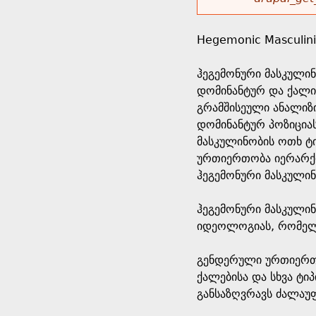
r
w
u
o
e
o
Hegemonic Masculini
r
d
h
r
ჰეგემონური მასკულინ
s
დომინანტურ და ქალი
e
m
გრამშისეული ანალიზი
დომინანტურ პოზიციას
r
e
მასკულინობის ოთხ ტი
ურთიერთობა იერარქი
e
s
ჰეგემონური მასკული
s
ჰეგემონური მასკულინ
იდეოლოგიას, რომელი
a
გენდერული ურთიერთო
g
ქალებისა და სხვა ტი
განსაზღვრავს ძალაუ
e