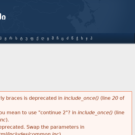
ში
Პ
Ჟ
Რ
Ს
Ტ
Უ
Ფ
Ქ
Ღ
Ყ
Შ
Ჩ
Ც
Ძ
Წ
Ჭ
Ხ
Ჯ
Ჰ
rly braces is deprecated in
include_once()
(line
20
of
 you mean to use "continue 2"? in
include_once()
(line
inc
).
s deprecated. Swap the parameters in
html/includes/common.inc
).