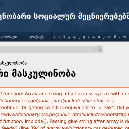
Jump to navigation
ცნობარი სოციალურ მეცნიერებებ
 ᲞᲘᲠᲝᲑᲔᲑᲘ
ᲙᲝᲜᲢᲐᲥᲢᲘ
#
Ა
Ბ
Გ
Დ
Ე
Ვ
Ზ
Თ
Ი
Კ
Ლ
Მ
Ნ
Ო
მასკულინობა
რი მასკულინობა
 function
: Array and string offset access syntax with cu
ctionary.css.ge/public_html/includes/file.phar.inc
).
"continue" targeting switch is equivalent to "break". Did
ar/www/dictionary.css.ge/public_html/includes/bootstrap.
 function
: implode(): Passing glue string after array i
_feeds()
(line
394
of
/var/www/dictionary.css.ge/public_