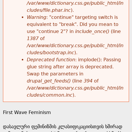
k
/var/www/dictionary.css.ge/public_html/in
r
e
cludes/file.phar.inc
).
h
y
Warning
: "continue" targeting switch is
r
w
equivalent to "break". Did you mean to
e
o
use "continue 2"? in
include_once()
(line
o
r
1387
of
r
d
/var/www/dictionary.css.ge/public_html/in
r
s
cludes/bootstrap.inc
).
e
Deprecated function
: implode(): Passing
m
glue string after array is deprecated.
Swap the parameters in
e
drupal_get_feeds()
(line
394
of
/var/www/dictionary.css.ge/public_html/in
s
cludes/common.inc
).
s
First Wave Feminism
a
დასავლური ფემინიზმის კლასიფიკაციისთვის ხშირად