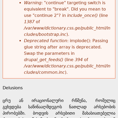
k
Warning
: "continue" targeting switch is
r
e
equivalent to "break". Did you mean to
h
y
use "continue 2"? in
include_once()
(line
o
w
1387
of
e
o
/var/www/dictionary.css.ge/public_html/in
r
r
cludes/bootstrap.inc
).
r
d
Deprecated function
: implode(): Passing
m
s
glue string after array is deprecated.
e
Swap the parameters in
e
drupal_get_feeds()
(line
394
of
/var/www/dictionary.css.ge/public_html/in
s
cludes/common.inc
).
s
Delusions
a
ცრუ ან ირაციონალური რწმენა, რომელიც
g
გვხვდება საწინააღმდეგოს ნათლად არსებობის
პირობებში. ბოდვის არსებითი მახასიათებელია