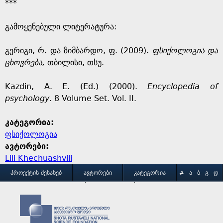
***
გამოყენებული ლიტერატურა:
გერიგი, რ. და ზიმბარდო, ფ. (2009).
ფსიქოლოგია და
ცხოვრება,
თბილისი, თსუ.
Kazdin, A. E. (Ed.) (2000).
Encyclopedia of
psychology
. 8 Volume Set. Vol. II.
კატეგორია:
ფსიქოლოგია
ავტორები:
Lili Khechuashvili
M
ᲞᲠᲝᲔᲥᲢᲘᲡ ᲨᲔᲡᲐᲮᲔᲑ
ᲐᲕᲢᲝᲠᲔᲑᲘ
ᲙᲐᲢᲔᲒᲝᲠᲘᲐ
#
Ა
Ბ
Გ
Დ
Ე
Ვ
Ზ
Თ
Ი
ᲒᲐᲛᲝᲧᲔᲜᲔᲑᲘᲡ ᲞᲘᲠᲝᲑᲔᲑᲘ
ᲙᲝᲜᲢᲐᲥᲢᲘ
a
Კ
Ლ
Მ
Ნ
Ო
Პ
Ჟ
Რ
Ს
Ტ
Უ
Ფ
Ქ
Ღ
Ყ