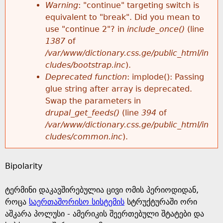
k
Warning
: "continue" targeting switch is
r
e
equivalent to "break". Did you mean to
h
y
use "continue 2"? in
include_once()
(line
o
w
1387
of
e
o
/var/www/dictionary.css.ge/public_html/in
r
r
cludes/bootstrap.inc
).
r
d
Deprecated function
: implode(): Passing
m
s
glue string after array is deprecated.
e
Swap the parameters in
e
drupal_get_feeds()
(line
394
of
/var/www/dictionary.css.ge/public_html/in
s
cludes/common.inc
).
s
Bipolarity
a
ტერმინი დაკავშირებულია ცივი ომის პერიოდიდან,
g
როცა
საერთაშორისო სისტემის
სტრუქტურაში ორი
აშკარა პოლუსი - ამერიკის შეერთებული შტატები და