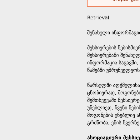
r
w
u
o
e
o
Retrieval
r
d
h
r
შენახული ინფორმაცი
s
e
m
მეხსიერების ნებისმი
მეხსიერებაში შენახუ
r
e
ინფორმაცია საცავში, 
წამებში უზრუნველყოს
e
s
წარსულში აღქმულისა 
s
ცნობიერად, მოგონები
შემთხვევაში მეხსიერე
a
უნებლიედ, ჩვენი ნებ
მოგონების უნებლიე ა
g
გრძნობა, ენის წვერზ
e
ასოციაციური მეხსი