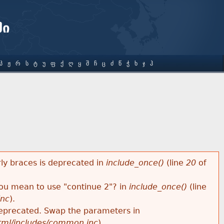
ში
Პ
Ჟ
Რ
Ს
Ტ
Უ
Ფ
Ქ
Ღ
Ყ
Შ
Ჩ
Ც
Ძ
Წ
Ჭ
Ხ
Ჯ
Ჰ
rly braces is deprecated in
include_once()
(line
20
of
 you mean to use "continue 2"? in
include_once()
(line
inc
).
s deprecated. Swap the parameters in
html/includes/common.inc
).