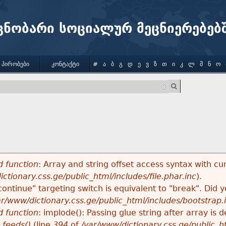
Jump to navigation
ცნობარი სოციალურ მეცნიერებებ
 ᲞᲘᲠᲝᲑᲔᲑᲘ
ᲙᲝᲜᲢᲐᲥᲢᲘ
#
Ა
Ბ
Გ
Დ
Ე
Ვ
Ზ
Თ
Ი
Კ
Ლ
Მ
Ნ
Ო
 function
: Array and string offset access syntax with cu
ctionary.css.ge/public_html/includes/file.phar.inc
).
"continue" targeting switch is equivalent to "break". Did
ar/www/dictionary.css.ge/public_html/includes/bootstrap.
 function
: implode(): Passing glue string after array i
_feeds()
(line
394
of
/var/www/dictionary.css.ge/public_