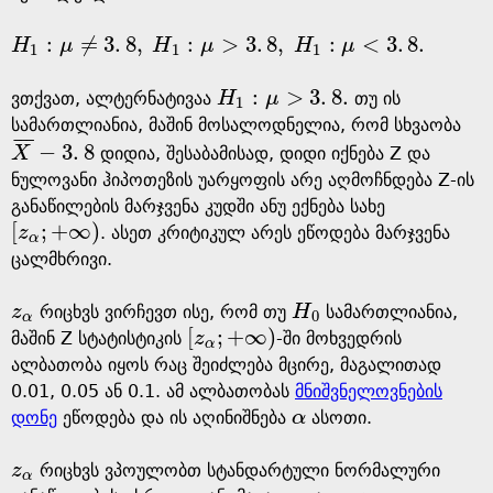
:
≠
3
.
8
,
:
>
3
.
8
,
:
<
3
.
8
.
H
μ
H
μ
H
μ
H
1
:
μ
≠
3
.
8
,
H
1
:
μ
>
3
.
8
,
H
1
:
μ
<
3
.
8
.
1
1
1
:
>
3
.
8
.
ვთქვათ, ალტერნატივაა
H
μ
თუ ის
H
1
:
μ
>
3
.
8
.
1
სამართლიანია, მაშინ მოსალოდნელია, რომ სხვაობა
¯
¯
¯
−
3
.
8
X
დიდია, შესაბამისად, დიდი იქნება Z და
X
¯
-
3
.
8
ნულოვანი ჰიპოთეზის უარყოფის არე აღმოჩნდება Z-ის
განაწილების მარჯვენა კუდში ანუ ექნება სახე
[
;
+
∞
)
z
. ასეთ კრიტიკულ არეს ეწოდება მარჯვენა
[
z
α
;
+
∞
)
α
ცალმხრივი.
z
რიცხვს ვირჩევთ ისე, რომ თუ
H
სამართლიანია,
z
α
H
0
0
α
[
;
+
∞
)
მაშინ Z სტატისტიკის
z
-ში მოხვედრის
[
z
α
;
+
∞
)
α
ალბათობა იყოს რაც შეიძლება მცირე, მაგალითად
0.01, 0.05 ან 0.1. ამ ალბათობას
მნიშვნელოვნების
დონე
ეწოდება და ის აღინიშნება
α
ასოთი.
α
z
რიცხვს ვპოულობთ სტანდარტული ნორმალური
z
α
α