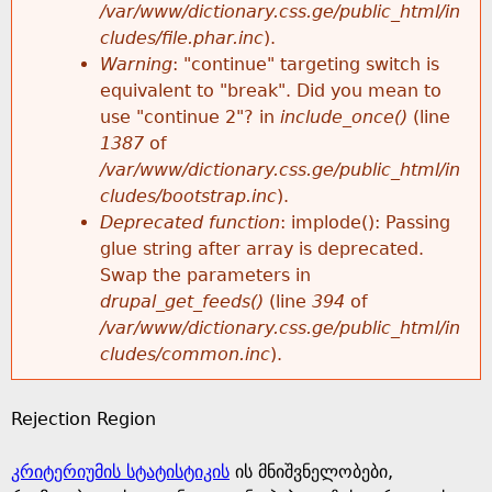
k
/var/www/dictionary.css.ge/public_html/in
r
e
cludes/file.phar.inc
).
h
y
Warning
: "continue" targeting switch is
r
w
equivalent to "break". Did you mean to
e
o
use "continue 2"? in
include_once()
(line
o
r
1387
of
r
d
/var/www/dictionary.css.ge/public_html/in
r
s
cludes/bootstrap.inc
).
e
Deprecated function
: implode(): Passing
m
glue string after array is deprecated.
Swap the parameters in
e
drupal_get_feeds()
(line
394
of
/var/www/dictionary.css.ge/public_html/in
s
cludes/common.inc
).
s
Rejection Region
a
კრიტერიუმის სტატისტიკის
ის მნიშვნელობები,