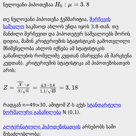
:
=
3
.
8
ნულოვანი ჰიპოთეზაა
H
μ
H
0
:
μ
=
3
.
8
0
თუ ნულოვანი ჰიპოთეზა ჭეშმარიტია,
შერჩევის
საშუალო
საკმაოდ ახლოს უნდა იყოს 3.8-თან. თუ
მანძილი შერჩევით და ჰიპოთეტურ საშუალოებს შორის
დიდია, მაშინ კრიტერიუმის სტატისტიკის გამოთვლილი
მნიშვნელობა ახლოს იქნება ამ სტატისტიკის
განაწილების რომელიმე კუდთან (მარჯვენა ან მარცხენა
კუდთან). კრიტერიუმის სტატისტიკა ამ ჰიპოთეზისათვის
არის:
−
X
μ
4
.
3
−
3
.
8
=
=
=
3
.
18
Z
Z
=
X
-
μ
S
/
n
=
4
.
3
-
3
.
8
1
.
1
/
49
=
3
.
18
/
√
1
.
1
/
49
√
S
n
რადგან n=49>30, ამიტომ Z-ს აქვს
სტანდარტული
ნორმალური განაწილება
N (0,1).
ალტერნატიული ჰიპოთეზისათვის
არსებობს სამი
შესაძლებლობა: