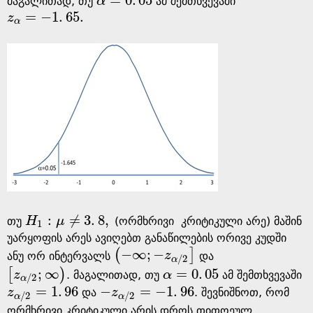
=
0
.
05
მაგალითად, თუ
α
ამ შემთხვევაში
α
=
0
.
05
=
−
1
.
65
.
z
z
α
=
-
1
.
65
.
α
:
≠
3
.
8
,
თუ
H
μ
(ორმხრივი კრიტიკული არე) მაშინ
H
1
:
μ
≠
3
.
8
,
1
უარყოფის არეს ავიღებთ განაწილების ორივე კუდში
−
∞
;
−
(
]
ანუ ორ ინტერვალს
z
და
(
-
∞
;
-
z
α
/
2
]
/
2
α
;
∞
=
0
.
05
[
)
z
. მაგალითად, თუ
α
ამ შემთხვევაში
[
z
α
/
2
;
∞
)
α
=
0
.
05
/
2
α
=
1
.
96
−
=
−
1
.
96
z
და
z
. შევნიშნოთ, რომ
z
α
/
2
=
1
.
96
-
z
α
/
2
=
-
1
.
96
/
2
/
2
α
α
ორმხრივი კრიტიკული არის დროს თითოეულ