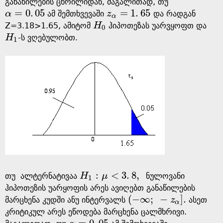
განაწილების ცხრილიდან, მაგალითად, თუ
=
0
.
05
=
1
.
65
α
ამ შემთხვევაში
z
და რადგან
α
=
0
.
05
z
α
=
1
.
65
α
Z=3.18>1.65, ამიტომ
H
ჰიპოთეზას უარვყოფთ და
H
0
0
H
-ს ვღებულობთ.
H
1
1
:
<
3
.
8
,
თუ ალტერნატივაა
H
μ
ნულოვანი
H
1
:
μ
<
3
.
8
,
1
ჰიპოთეზის უარყოფის არეს ავიღებთ განაწილების
(
−
∞
;
−
]
.
მარცხენა კუდში ანუ ინტერვალს
z
ასეთ
(
-
∞
;
-
z
α
]
.
α
კრიტიკულ არეს ეწოდება მარცხენა ცალმხრივი.