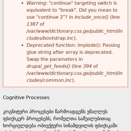
k
Warning
: "continue" targeting switch is
r
e
equivalent to "break". Did you mean to
h
y
use "continue 2"? in
include_once()
(line
o
w
1387
of
e
o
/var/www/dictionary.css.ge/public_html/in
r
r
cludes/bootstrap.inc
).
r
d
Deprecated function
: implode(): Passing
m
s
glue string after array is deprecated.
e
Swap the parameters in
e
drupal_get_feeds()
(line
394
of
/var/www/dictionary.css.ge/public_html/in
s
cludes/common.inc
).
s
Cognitive Processes
a
კოგნიტური პროცესები წარმოადგენს უმაღლეს
g
ფსიქიკურ პროცესებს, რომელთა საშუალებითაც
ხორციელდება ობიექტური სინამდვილის ფსიქიკაში