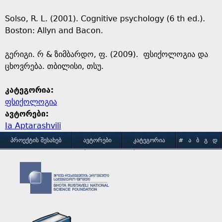
Solso, R. L. (2001). Cognitive psychology (6 th ed.).
Boston: Allyn and Bacon.
გერიგი. რ & ზიმბარდო, ფ. (2009). ფსიქოლოგია და
ცხოვრება. თბილისი, თსუ.
კატეგორია:
ფსიქოლოგია
ავტორები:
Ia Aptarashvili
M
ᲞᲠᲝᲔᲥᲢᲘᲡ ᲨᲔᲡᲐᲮᲔᲑ
ᲐᲕᲢᲝᲠᲔᲑᲘ
ᲙᲐᲢᲔᲒᲝᲠᲘᲐ
#
Ა
Ბ
Გ
Დ
Ე
Ვ
Ზ
Თ
Ი
ᲒᲐᲛᲝᲧᲔᲜᲔᲑᲘᲡ ᲞᲘᲠᲝᲑᲔᲑᲘ
ᲙᲝᲜᲢᲐᲥᲢᲘ
a
Კ
Ლ
Მ
Ნ
Ო
Პ
Ჟ
Რ
Ს
Ტ
i
Უ
Ფ
Ქ
Ღ
Ყ
Შ
Ჩ
Ც
Ძ
Წ
n
Ჭ
Ხ
Ჯ
Ჰ