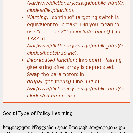
k
/var/www/dictionary.css.ge/public_html/in
r
e
cludes/file.phar.inc
).
h
y
Warning
: "continue" targeting switch is
r
w
equivalent to "break". Did you mean to
e
o
use "continue 2"? in
include_once()
(line
o
r
1387
of
r
d
/var/www/dictionary.css.ge/public_html/in
r
s
cludes/bootstrap.inc
).
e
Deprecated function
: implode(): Passing
m
glue string after array is deprecated.
Swap the parameters in
e
drupal_get_feeds()
(line
394
of
/var/www/dictionary.css.ge/public_html/in
s
cludes/common.inc
).
s
Social Type of Policy Learning
a
სოციალური სწავლების ტიპი მოიცავს პოლიტიკისა და