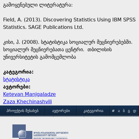
გამოყენებული ლიტერატურა:
Field, A. (2013). Discovering Statistics Using IBM SPSS
Statistics. SAGE Publications Ltd.
კისი, ჰ. (2008). სტატისტიკა სოციალურ მეცნიერებებში.
სოციალურ მეცნიერებათა ცენტრი. თბილისის
უნივერსიტეტის გამომცემლობა
კატეგორია:
სტატისტიკა
ავტორები:
Ketevan Manjgaladze
Zaza Khechinashvili
M
ᲞᲠᲝᲔᲥᲢᲘᲡ ᲨᲔᲡᲐᲮᲔᲑ
ᲐᲕᲢᲝᲠᲔᲑᲘ
ᲙᲐᲢᲔᲒᲝᲠᲘᲐ
#
Ა
Ბ
Გ
Დ
Ე
Ვ
Ზ
Თ
Ი
ᲒᲐᲛᲝᲧᲔᲜᲔᲑᲘᲡ ᲞᲘᲠᲝᲑᲔᲑᲘ
ᲙᲝᲜᲢᲐᲥᲢᲘ
a
Კ
Ლ
Მ
Ნ
Ო
Პ
Ჟ
Რ
Ს
Ტ