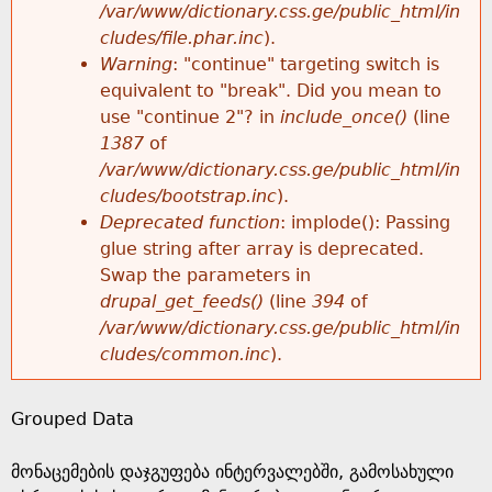
k
/var/www/dictionary.css.ge/public_html/in
r
e
cludes/file.phar.inc
).
h
y
Warning
: "continue" targeting switch is
r
w
equivalent to "break". Did you mean to
e
o
use "continue 2"? in
include_once()
(line
o
r
1387
of
r
d
/var/www/dictionary.css.ge/public_html/in
r
s
cludes/bootstrap.inc
).
e
Deprecated function
: implode(): Passing
m
glue string after array is deprecated.
Swap the parameters in
e
drupal_get_feeds()
(line
394
of
/var/www/dictionary.css.ge/public_html/in
s
cludes/common.inc
).
s
Grouped Data
a
მონაცემების დაჯგუფება ინტერვალებში, გამოსახული