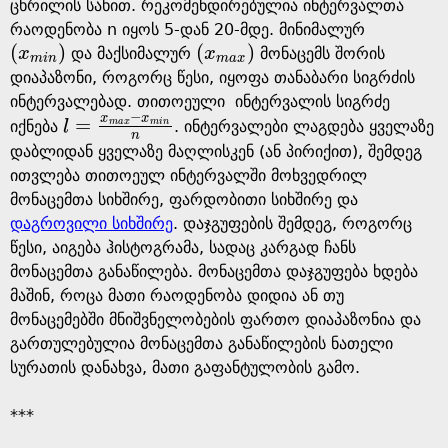
g
ცხრილის სახით. რეკომენდირებულია ინტერვალთა
რაოდენობა n იყოს 5-დან 20-მდე. მინიმალურ
(
)
(
)
e
x
და მაქსიმალურ
x
მონაცემს შორის
(
x
m
i
n
)
(
x
m
a
x
)
m
i
n
m
a
x
დიაპაზონი, როგორც წესი, იყოფა თანაბარი სიგრძის
ინტერვალებად. თითოეული ინტერვალის სიგრძე
−
x
x
=
m
a
x
m
i
n
იქნება
l
. ინტერვალები ლაგდება ყველაზე
l
=
x
m
a
x
-
x
m
i
n
n
n
დაბლიდან ყველაზე მაღლისკენ (ან პირიქით), შემდეგ
ითვლება თითოეულ ინტერვალში მოხვედრილ
მონაცემთა სიხშირე, ფარდობითი სიხშირე და
დაგროვილი სიხშირე
. დაჯგუფების შემდეგ, როგორც
წესი, აიგება ჰისტოგრამა, სადაც კარგად ჩანს
მონაცემთა განაწილება. მონაცემთა დაჯგუფება ხდება
მაშინ, როცა მათი რაოდენობა დიდია ან თუ
მონაცემებში მნიშვნელობების ფართო დიაპაზონია და
გართულებულია მონაცემთა განაწილების ნათელი
სურათის დანახვა, მათი გაფანტულობის გამო.
***