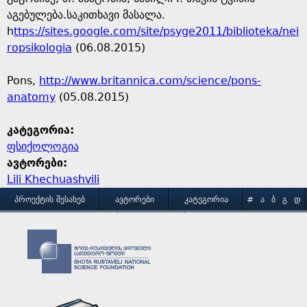
აგებულება.საკითხავი მასალა.
h
ttps://sites.google.com/site/psyge2011/biblioteka/nei
ropsikologia
(06.08.2015)
Pons,
http://www.britannica.com/science/pons-
anatomy
(05.08.2015)
კატეგორია:
ფსიქოლოგია
ავტორები:
Lili Khechuashvili
M
ᲞᲠᲝᲔᲥᲢᲘᲡ ᲨᲔᲡᲐᲮᲔᲑ
ᲐᲕᲢᲝᲠᲔᲑᲘ
ᲙᲐᲢᲔᲒᲝᲠᲘᲐ
#
Ა
Ბ
Გ
Დ
Ე
Ვ
Ზ
Თ
Ი
ᲒᲐᲛᲝᲧᲔᲜᲔᲑᲘᲡ ᲞᲘᲠᲝᲑᲔᲑᲘ
ᲙᲝᲜᲢᲐᲥᲢᲘ
a
Კ
Ლ
Მ
Ნ
Ო
Პ
Ჟ
Რ
Ს
Ტ
i
Უ
Ფ
Ქ
Ღ
Ყ
Შ
Ჩ
Ც
Ძ
Წ
n
Ჭ
Ხ
Ჯ
Ჰ