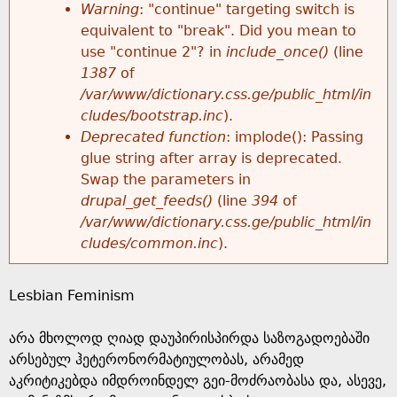
k
Warning
: "continue" targeting switch is
r
e
equivalent to "break". Did you mean to
h
y
use "continue 2"? in
include_once()
(line
o
w
1387
of
e
o
/var/www/dictionary.css.ge/public_html/in
r
r
cludes/bootstrap.inc
).
r
d
Deprecated function
: implode(): Passing
m
s
glue string after array is deprecated.
e
Swap the parameters in
e
drupal_get_feeds()
(line
394
of
/var/www/dictionary.css.ge/public_html/in
s
cludes/common.inc
).
s
Lesbian Feminism
a
არა მხოლოდ ღიად დაუპირისპირდა საზოგადოებაში
g
არსებულ ჰეტერონორმატიულობას, არამედ
აკრიტიკებდა იმდროინდელ გეი-მოძრაობასა და, ასევე,