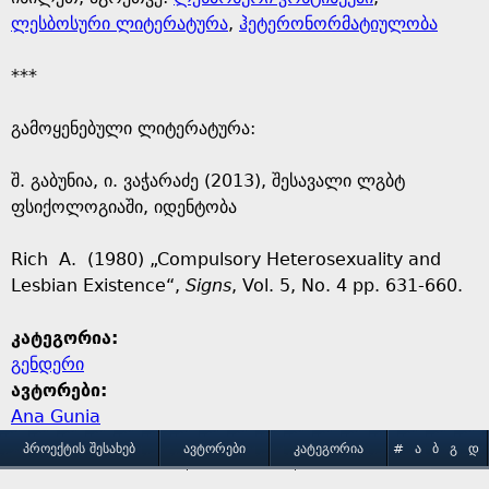
ლესბოსური ლიტერატურა
,
ჰეტერონორმატიულობა
***
გამოყენებული ლიტერატურა:
შ. გაბუნია, ი. ვაჭარაძე (2013), შესავალი ლგბტ
ფსიქოლოგიაში, იდენტობა
Rich A. (1980) „Compulsory Heterosexuality and
Lesbian Existence“,
Signs
, Vol. 5, No. 4 pp. 631-660.
კატეგორია:
გენდერი
ავტორები:
Ana Gunia
M
ᲞᲠᲝᲔᲥᲢᲘᲡ ᲨᲔᲡᲐᲮᲔᲑ
ᲐᲕᲢᲝᲠᲔᲑᲘ
ᲙᲐᲢᲔᲒᲝᲠᲘᲐ
#
Ა
Ბ
Გ
Დ
Ე
Ვ
Ზ
Თ
Ი
ᲒᲐᲛᲝᲧᲔᲜᲔᲑᲘᲡ ᲞᲘᲠᲝᲑᲔᲑᲘ
ᲙᲝᲜᲢᲐᲥᲢᲘ