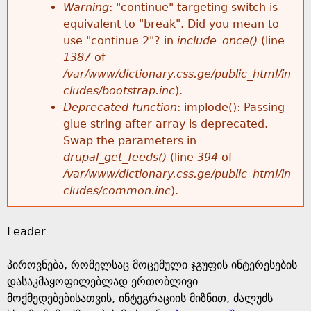
k
Warning
: "continue" targeting switch is
r
e
equivalent to "break". Did you mean to
h
y
use "continue 2"? in
include_once()
(line
o
w
1387
of
e
o
/var/www/dictionary.css.ge/public_html/in
r
r
cludes/bootstrap.inc
).
r
d
Deprecated function
: implode(): Passing
m
s
glue string after array is deprecated.
e
Swap the parameters in
e
drupal_get_feeds()
(line
394
of
/var/www/dictionary.css.ge/public_html/in
s
cludes/common.inc
).
s
Leader
a
პიროვნება, რომელსაც მოცემული ჯგუფის ინტერესების
g
დასაკმაყოფილებლად ერთობლივი
მოქმედებებისათვის, ინტეგრაციის მიზნით, ძალუძს