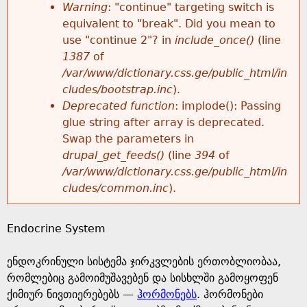
k
Warning
: "continue" targeting switch is
r
e
equivalent to "break". Did you mean to
h
y
use "continue 2"? in
include_once()
(line
o
w
1387
of
e
o
/var/www/dictionary.css.ge/public_html/in
r
r
cludes/bootstrap.inc
).
r
d
Deprecated function
: implode(): Passing
m
s
glue string after array is deprecated.
e
Swap the parameters in
e
drupal_get_feeds()
(line
394
of
/var/www/dictionary.css.ge/public_html/in
s
cludes/common.inc
).
s
Endocrine System
a
ენდოკრინული სისტემა ჯირკვლების ერთობლიობაა,
g
რომლებიც გამოიმუშავებენ და სისხლში გამოყოფენ
ქიმიურ ნივთიერებებს —
ჰორმონებს
. ჰორმონები