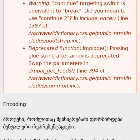
k
Warning
: "continue" targeting switch is
r
e
equivalent to "break". Did you mean to
h
y
use "continue 2"? in
include_once()
(line
o
w
1387
of
e
o
/var/www/dictionary.css.ge/public_html/in
r
r
cludes/bootstrap.inc
).
r
d
Deprecated function
: implode(): Passing
m
s
glue string after array is deprecated.
e
Swap the parameters in
e
drupal_get_feeds()
(line
394
of
/var/www/dictionary.css.ge/public_html/in
s
cludes/common.inc
).
s
Encoding
a
პროცესი, რომლითაც მეხსიერებაში ფორმირდება
g
მენტალური რეპრეზენტაციები.