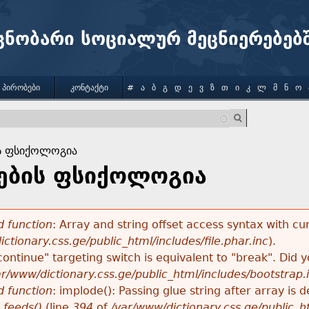
Jump to navigation
ცნობარი სოციალურ მეცნიერებებ
 ᲞᲘᲠᲝᲑᲔᲑᲘ
ᲙᲝᲜᲢᲐᲥᲢᲘ
#
Ა
Ბ
Გ
Დ
Ე
Ვ
Ზ
Თ
Ი
Კ
Ლ
Მ
Ნ
Ო
ს ფსიქოლოგია
ების ფსიქოლოგია
 function
: Array and string offset access syntax with cu
ctionary.css.ge/public_html/includes/file.phar.inc
).
"continue" targeting switch is equivalent to "break". Did
ar/www/dictionary.css.ge/public_html/includes/bootstrap.
 function
: implode(): Passing glue string after array i
_feeds()
(line
394
of
/var/www/dictionary.css.ge/public_