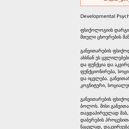
r
w
u
o
e
o
Developmental Psyc
r
d
h
r
ფსიქოლოგიის დარგი,
s
მთელი ცხოვრების მან
e
m
განვითარების ფსიქო
r
e
ახსნან ეს ცვლილებებ
და ფუნქცია და აკვირ
e
s
ფუნქციონირება, სოც
და იცვლება. განვითა
s
კოგნიტური, სოციალურ
a
განვითარების ფსიქო
ბოლოს. მისი განვითა
g
თავდაპირველად მას,
დაბერების პროცესითა
e
ნაცვლად, დაკვირვებ