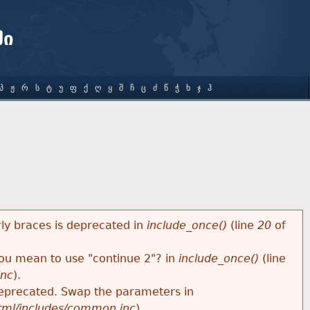
ში
Პ
Ჟ
Რ
Ს
Ტ
Უ
Ფ
Ქ
Ღ
Ყ
Შ
Ჩ
Ც
Ძ
Წ
Ჭ
Ხ
Ჯ
Ჰ
rly braces is deprecated in
include_once()
(line
20
of
 you mean to use "continue 2"? in
include_once()
(line
inc
).
s deprecated. Swap the parameters in
html/includes/common.inc
).