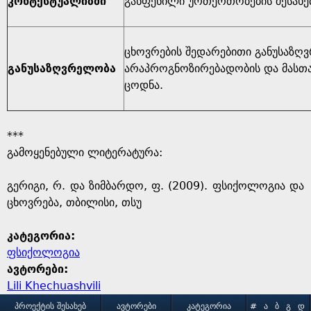
კონტქსტუალიზმი
განფენილი ურთერთობების შესახე
ცხოვრების შედარებითი განუსაზღ
განუსაზღვრელობა
არაპროგნოზირებადობის და მასთან
ცოდნა.
***
გამოყენებული ლიტერატურა:
გერიგი, რ. და ზიმბარდო, ფ. (2009). ფსიქოლოგია და
ცხოვრება, თბილისი, თსუ
კატეგორია:
ფსიქოლოგია
ავტორები:
Lili Khechuashvili
ᲞᲠᲝᲔᲥᲢᲘᲡ ᲨᲔᲡᲐᲮᲔᲑ
ᲐᲕᲢᲝᲠᲔᲑᲘ
ᲙᲐᲢᲔᲒᲝᲠᲘᲐ
#
Ა
Ბ
Გ
Დ