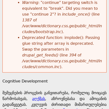
k
Warning
: "continue" targeting switch is
r
e
equivalent to "break". Did you mean to
h
y
use "continue 2"? in
include_once()
(line
o
w
1387
of
e
o
/var/www/dictionary.css.ge/public_html/in
r
r
cludes/bootstrap.inc
).
r
d
Deprecated function
: implode(): Passing
m
s
glue string after array is deprecated.
e
Swap the parameters in
e
drupal_get_feeds()
(line
394
of
/var/www/dictionary.css.ge/public_html/in
s
cludes/common.inc
).
s
Cognitive Development
a
შემეცნების პროცესის განვითარება, რომელიც მოიცავს
g
წარმოსახვას,
აღქმას
, აზროვნებასა და ამოცანის
გადაწყვეტას. კვლევის ძირითადი მიმართულებებია