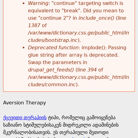
k
Warning
: "continue" targeting switch is
r
e
equivalent to "break". Did you mean to
h
y
use "continue 2"? in
include_once()
(line
o
w
1387
of
e
o
/var/www/dictionary.css.ge/public_html/in
r
r
cludes/bootstrap.inc
).
r
d
Deprecated function
: implode(): Passing
m
s
glue string after array is deprecated.
e
Swap the parameters in
e
drupal_get_feeds()
(line
394
of
/var/www/dictionary.css.ge/public_html/in
s
cludes/common.inc
).
s
Aversion Therapy
a
ქცევითი თერაპიის
ტიპი, რომელიც გამოიყენება
g
საზიანო სტიმულებისაკენ მიდრეკილი ადამინების
მკურნალობისათვის. ეს თერაპიული მეთოდი