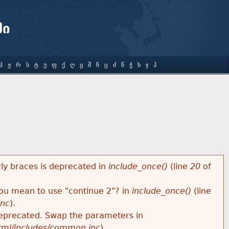
ში
Პ
Ჟ
Რ
Ს
Ტ
Უ
Ფ
Ქ
Ღ
Ყ
Შ
Ჩ
Ც
Ძ
Წ
Ჭ
Ხ
Ჯ
Ჰ
rly braces is deprecated in
include_once()
(line
20
of
 you mean to use "continue 2"? in
include_once()
(line
inc
).
s deprecated. Swap the parameters in
html/includes/common.inc
).