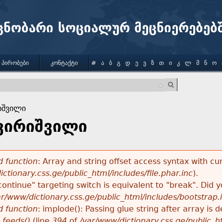
Jump to navigation
ცნობარი სოციალურ მეცნიერებებ
 ᲞᲘᲠᲝᲑᲔᲑᲘ
ᲙᲝᲜᲢᲐᲥᲢᲘ
#
Ა
Ბ
Გ
Დ
Ე
Ვ
Ზ
Თ
Ი
Კ
Ლ
Მ
Ნ
Ო
იშვილი
ტვირიშვილი
 function
: Array and string offset access syntax with cu
ctionary.css.ge/public_html/includes/file.phar.inc
).
"continue" targeting switch is equivalent to "break". Did
ar/www/dictionary.css.ge/public_html/includes/bootstrap.
 function
: implode(): Passing glue string after array i
_feeds()
(line
394
of
/var/www/dictionary.css.ge/public_