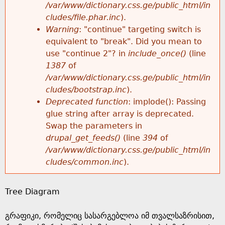
k
/var/www/dictionary.css.ge/public_html/in
r
e
cludes/file.phar.inc
).
h
y
Warning
: "continue" targeting switch is
r
w
equivalent to "break". Did you mean to
e
o
use "continue 2"? in
include_once()
(line
o
r
1387
of
r
d
/var/www/dictionary.css.ge/public_html/in
r
s
cludes/bootstrap.inc
).
e
Deprecated function
: implode(): Passing
m
glue string after array is deprecated.
Swap the parameters in
e
drupal_get_feeds()
(line
394
of
/var/www/dictionary.css.ge/public_html/in
s
cludes/common.inc
).
s
Tree Diagram
a
გრაფიკი, რომელიც სასარგებლოა იმ თვალსაზრისით,