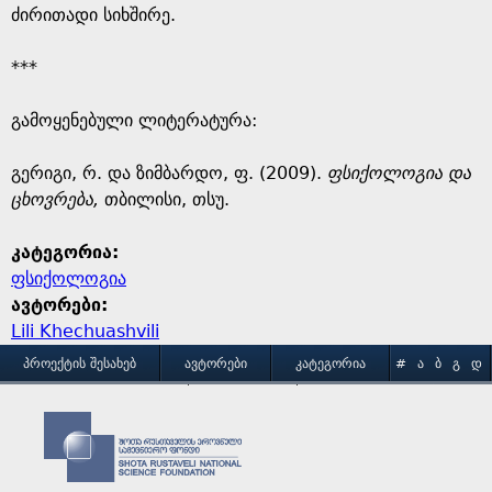
ძირითადი სიხშირე.
***
გამოყენებული ლიტერატურა:
გერიგი, რ. და ზიმბარდო, ფ. (2009).
ფსიქოლოგია და
ცხოვრება,
თბილისი, თსუ.
კატეგორია:
ფსიქოლოგია
ავტორები:
Lili Khechuashvili
M
ᲞᲠᲝᲔᲥᲢᲘᲡ ᲨᲔᲡᲐᲮᲔᲑ
ᲐᲕᲢᲝᲠᲔᲑᲘ
ᲙᲐᲢᲔᲒᲝᲠᲘᲐ
#
Ა
Ბ
Გ
Დ
Ე
Ვ
Ზ
Თ
Ი
ᲒᲐᲛᲝᲧᲔᲜᲔᲑᲘᲡ ᲞᲘᲠᲝᲑᲔᲑᲘ
ᲙᲝᲜᲢᲐᲥᲢᲘ
a
Კ
Ლ
Მ
Ნ
Ო
Პ
Ჟ
Რ
Ს
Ტ
i
Უ
Ფ
Ქ
Ღ
Ყ