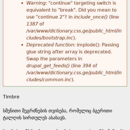
k
Warning
: "continue" targeting switch is
r
e
equivalent to "break". Did you mean to
h
y
use "continue 2"? in
include_once()
(line
o
w
1387
of
e
o
/var/www/dictionary.css.ge/public_html/in
r
r
cludes/bootstrap.inc
).
r
d
Deprecated function
: implode(): Passing
m
s
glue string after array is deprecated.
e
Swap the parameters in
e
drupal_get_feeds()
(line
394
of
/var/www/dictionary.css.ge/public_html/in
s
cludes/common.inc
).
s
Timbre
a
სმენითი შეგრძნების თვისება, რომელიც ბგერითი
g
ტალღის სირთულეს ასახავს.