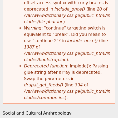
k
offset access syntax with curly braces is
E
e
deprecated in
include_once()
(line
20
of
h
y
/var/www/dictionary.css.ge/public_html/in
r
w
cludes/file.phar.inc
).
e
o
Warning
: "continue" targeting switch is
r
r
equivalent to "break". Did you mean to
r
d
use "continue 2"? in
include_once()
(line
o
s
1387
of
e
/var/www/dictionary.css.ge/public_html/in
r
cludes/bootstrap.inc
).
Deprecated function
: implode(): Passing
m
glue string after array is deprecated.
Swap the parameters in
e
drupal_get_feeds()
(line
394
of
/var/www/dictionary.css.ge/public_html/in
s
cludes/common.inc
).
s
Social and Cultural Anthropology