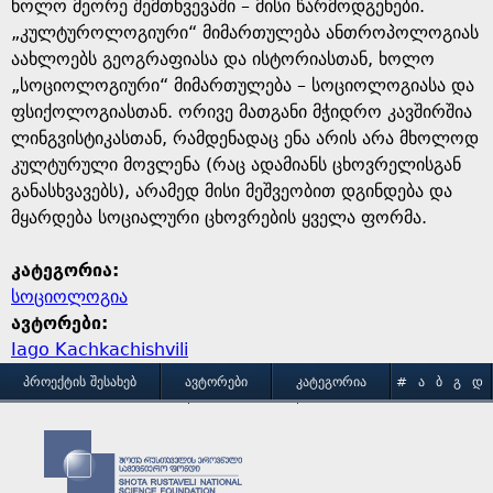
ხოლო მეორე შემთხვევაში – მისი წარმოდგენები.
„კულტუროლოგიური“ მიმართულება ანთროპოლოგიას
აახლოებს გეოგრაფიასა და ისტორიასთან, ხოლო
„სოციოლოგიური“ მიმართულება – სოციოლოგიასა და
ფსიქოლოგიასთან. ორივე მათგანი მჭიდრო კავშირშია
ლინგვისტიკასთან, რამდენადაც ენა არის არა მხოლოდ
კულტურული მოვლენა (რაც ადამიანს ცხოვრელისგან
განასხვავებს), არამედ მისი მეშვეობით დგინდება და
მყარდება სოციალური ცხოვრების ყველა ფორმა.
კატეგორია:
სოციოლოგია
ავტორები:
Iago Kachkachishvili
M
ᲞᲠᲝᲔᲥᲢᲘᲡ ᲨᲔᲡᲐᲮᲔᲑ
ᲐᲕᲢᲝᲠᲔᲑᲘ
ᲙᲐᲢᲔᲒᲝᲠᲘᲐ
#
Ა
Ბ
Გ
Დ
Ე
Ვ
Ზ
Თ
Ი
ᲒᲐᲛᲝᲧᲔᲜᲔᲑᲘᲡ ᲞᲘᲠᲝᲑᲔᲑᲘ
ᲙᲝᲜᲢᲐᲥᲢᲘ
a
Კ
Ლ
Მ
Ნ
Ო
Პ
Ჟ
Რ
Ს
Ტ
Უ
Ფ
Ქ
Ღ
Ყ