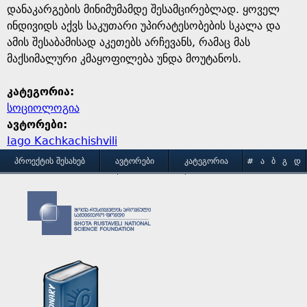
დანაკარგების მინიმუმამდე შესამცირებლად. ყოველ
ინდივიდს აქვს საკუთარი უპირატესობების სკალა და
ამის შესაბამისად აკეთებს არჩევანს, რამაც მას
მაქსიმალური კმაყოფილება უნდა მოუტანოს.
კატეგორია:
სოციოლოგია
ავტორები:
Iago Kachkachishvili
M
ᲞᲠᲝᲔᲥᲢᲘᲡ ᲨᲔᲡᲐᲮᲔᲑ
ᲐᲕᲢᲝᲠᲔᲑᲘ
ᲙᲐᲢᲔᲒᲝᲠᲘᲐ
#
Ა
Ბ
Გ
Დ
Ე
Ვ
Ზ
Თ
Ი
ᲒᲐᲛᲝᲧᲔᲜᲔᲑᲘᲡ ᲞᲘᲠᲝᲑᲔᲑᲘ
ᲙᲝᲜᲢᲐᲥᲢᲘ
a
Კ
Ლ
Მ
Ნ
Ო
Პ
Ჟ
Რ
Ს
Ტ
i
Უ
Ფ
Ქ
Ღ
Ყ
Შ
Ჩ
Ც
Ძ
Წ
n
Ჭ
Ხ
Ჯ
Ჰ
m