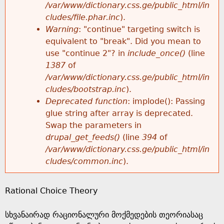
k
/var/www/dictionary.css.ge/public_html/in
r
e
cludes/file.phar.inc
).
h
y
Warning
: "continue" targeting switch is
r
w
equivalent to "break". Did you mean to
e
o
use "continue 2"? in
include_once()
(line
o
r
1387
of
r
d
/var/www/dictionary.css.ge/public_html/in
r
s
cludes/bootstrap.inc
).
e
Deprecated function
: implode(): Passing
m
glue string after array is deprecated.
Swap the parameters in
e
drupal_get_feeds()
(line
394
of
/var/www/dictionary.css.ge/public_html/in
s
cludes/common.inc
).
s
Rational Choice Theory
a
სხვანაირად რაციონალური მოქმედების თეორიასაც