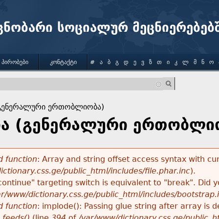
Jump to navigation
ცნობარი სოციალურ მეცნიერებებ
 ᲞᲘᲠᲝᲑᲔᲑᲘ
ᲙᲝᲜᲢᲐᲥᲢᲘ
#
Ა
Ბ
Გ
Დ
Ე
Ვ
Ზ
Თ
Ი
Კ
Ლ
Მ
Ნ
Ო
(გენერალური ერთობლიობა)
ა (გენერალური ერთობლი
 function
: Array and string offset access syntax with cu
ctionary.css.ge/public_html/includes/file.phar.inc
).
"continue" targeting switch is equivalent to "break". Did
ar/www/dictionary.css.ge/public_html/includes/bootstrap.
 function
: implode(): Passing glue string after array i
_feeds()
(line
394
of
/var/www/dictionary.css.ge/public_