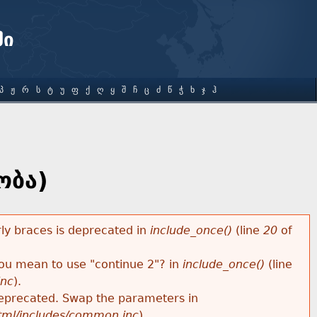
ში
Პ
Ჟ
Რ
Ს
Ტ
Უ
Ფ
Ქ
Ღ
Ყ
Შ
Ჩ
Ც
Ძ
Წ
Ჭ
Ხ
Ჯ
Ჰ
ობა)
rly braces is deprecated in
include_once()
(line
20
of
 you mean to use "continue 2"? in
include_once()
(line
inc
).
s deprecated. Swap the parameters in
html/includes/common.inc
).