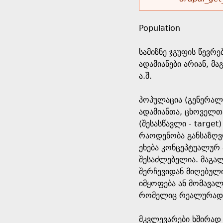
r
w
u
o
e
o
Population
r
d
h
r
სამიზნე ჯგუფის წევრ
s
ადამიანები არიან, მა
e
m
ა.შ.
r
e
პოპულაცია (გენერალუ
ადამიანთა, ცხოველთ
e
s
(შესასწავლი - target
რაოდენობა განსაზღვ
s
ეხება კონცეპტუალურ
შესაძლებელია. მაგალ
a
შერჩევიდან მიღებული
იმყოფება ან მომავალ
g
რომელიც რეალურად 
e
მკვლევარები ხშირად