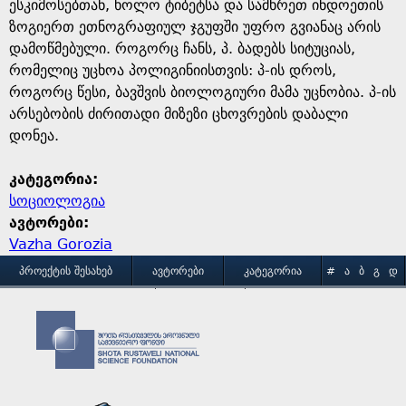
e
ესკიმოსებთან, ხოლო ტიბეტსა და სამხრეთ ინდოეთის
ზოგიერთ ეთნოგრაფიულ ჯგუფში უფრო გვიანაც არის
დამოწმებული. როგორც ჩანს, პ. ბადებს სიტუციას,
რომელიც უცხოა პოლიგინიისთვის: პ-ის დროს,
როგორც წესი, ბავშვის ბიოლოგიური მამა უცნობია. პ-ის
არსებობის ძირითადი მიზეზი ცხოვრების დაბალი
დონეა.
კატეგორია:
სოციოლოგია
ავტორები:
Vazha Gorozia
M
ᲞᲠᲝᲔᲥᲢᲘᲡ ᲨᲔᲡᲐᲮᲔᲑ
ᲐᲕᲢᲝᲠᲔᲑᲘ
ᲙᲐᲢᲔᲒᲝᲠᲘᲐ
#
Ა
Ბ
Გ
Დ
Ე
Ვ
Ზ
Თ
Ი
ᲒᲐᲛᲝᲧᲔᲜᲔᲑᲘᲡ ᲞᲘᲠᲝᲑᲔᲑᲘ
ᲙᲝᲜᲢᲐᲥᲢᲘ
a
Კ
Ლ
Მ
Ნ
Ო
Პ
Ჟ
Რ
Ს
Ტ
i
Უ
Ფ
Ქ
Ღ
Ყ
Შ
Ჩ
Ც
Ძ
Წ