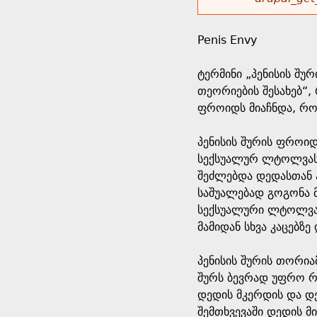
r
w
u
o
e
o
Penis Envy
r
d
h
r
ტერმინი „პენისის შუ
s
თეორიების შესახებ“,
e
m
ფროიდს მიაჩნდა, რო
r
e
პენისის შურის ფროი
სექსუალურ ლტოლვას 
e
s
შეძლებდა დედასთან ჰ
საშუალებად გოგონა მ
s
სექსუალური ლტოლვა 
მამიდან სხვა კაცებზე
a
პენისის შურის თორია
g
შურს ბევრად უფრო რე
დედის მკერდის და დე
e
შემთხვევაში დედის მ