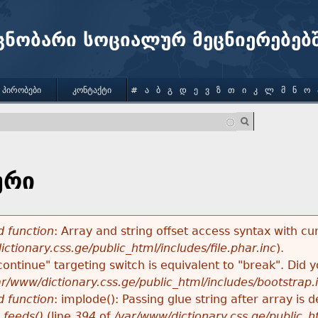
Jump to navigation
ცნობარი სოციალურ მეცნიერებებ
 ᲞᲘᲠᲝᲑᲔᲑᲘ
ᲙᲝᲜᲢᲐᲥᲢᲘ
#
Ა
Ბ
Გ
Დ
Ე
Ვ
Ზ
Თ
Ი
Კ
Ლ
Მ
Ნ
Ო
ური
 function
: Array and string offset access syntax with cu
ctionary.css.ge/public_html/includes/file.phar.inc
).
"continue" targeting switch is equivalent to "break". Did
ar/www/dictionary.css.ge/public_html/includes/bootstrap.
 function
: implode(): Passing glue string after array i
_feeds()
(line
394
of
/var/www/dictionary.css.ge/public_