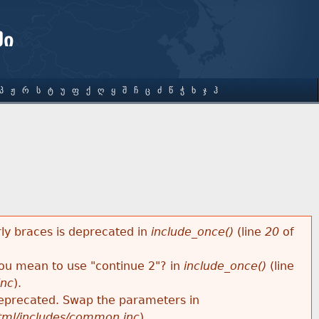
ში
Პ
Ჟ
Რ
Ს
Ტ
Უ
Ფ
Ქ
Ღ
Ყ
Შ
Ჩ
Ც
Ძ
Წ
Ჭ
Ხ
Ჯ
Ჰ
rly braces is deprecated in
include_once()
(line
20
of
 you mean to use "continue 2"? in
include_once()
(line
inc
).
s deprecated. Swap the parameters in
html/includes/common.inc
).