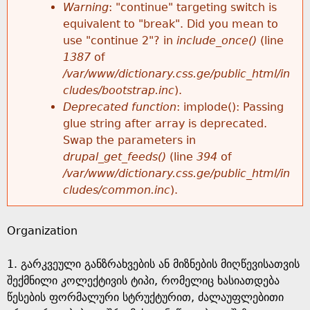
k
Warning
: "continue" targeting switch is
r
e
equivalent to "break". Did you mean to
h
y
use "continue 2"? in
include_once()
(line
o
w
1387
of
e
o
/var/www/dictionary.css.ge/public_html/in
r
r
cludes/bootstrap.inc
).
r
d
Deprecated function
: implode(): Passing
m
s
glue string after array is deprecated.
e
Swap the parameters in
e
drupal_get_feeds()
(line
394
of
/var/www/dictionary.css.ge/public_html/in
s
cludes/common.inc
).
s
Organization
a
1. გარკვეული განზრახვების ან მიზნების მიღწევისათვის
g
შექმნილი კოლექტივის ტიპი, რომელიც ხასიათდება
წესების ფორმალური სტრუქტურით, ძალაუფლებითი