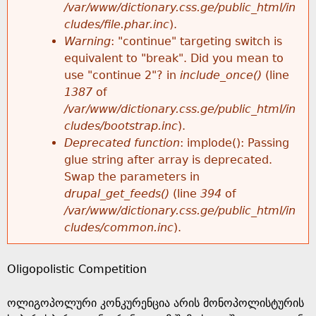
k
/var/www/dictionary.css.ge/public_html/in
r
e
cludes/file.phar.inc
).
h
y
Warning
: "continue" targeting switch is
r
w
equivalent to "break". Did you mean to
e
o
use "continue 2"? in
include_once()
(line
o
r
1387
of
r
d
/var/www/dictionary.css.ge/public_html/in
r
s
cludes/bootstrap.inc
).
e
Deprecated function
: implode(): Passing
m
glue string after array is deprecated.
Swap the parameters in
e
drupal_get_feeds()
(line
394
of
/var/www/dictionary.css.ge/public_html/in
s
cludes/common.inc
).
s
Oligopolistic Competition
a
​ოლიგოპოლური კონკურენცია არის მონოპოლისტურის