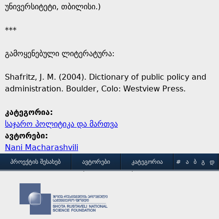
უნივერსიტეტი, თბილისი.)
***
გამოყენებული ლიტერატურა:
Shafritz, J. M. (2004). Dictionary of public policy and
administration. Boulder, Colo: Westview Press.
კატეგორია:
საჯარო პოლიტიკა და მართვა
ავტორები:
Nani Macharashvili
M
ᲞᲠᲝᲔᲥᲢᲘᲡ ᲨᲔᲡᲐᲮᲔᲑ
ᲐᲕᲢᲝᲠᲔᲑᲘ
ᲙᲐᲢᲔᲒᲝᲠᲘᲐ
#
Ა
Ბ
Გ
Დ
Ე
Ვ
Ზ
Თ
Ი
ᲒᲐᲛᲝᲧᲔᲜᲔᲑᲘᲡ ᲞᲘᲠᲝᲑᲔᲑᲘ
ᲙᲝᲜᲢᲐᲥᲢᲘ
a
Კ
Ლ
Მ
Ნ
Ო
Პ
Ჟ
Რ
Ს
Ტ
i
Უ
Ფ
Ქ
Ღ
Ყ