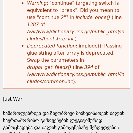
k
Warning
: "continue" targeting switch is
r
e
equivalent to "break". Did you mean to
h
y
use "continue 2"? in
include_once()
(line
o
w
1387
of
e
o
/var/www/dictionary.css.ge/public_html/in
r
r
cludes/bootstrap.inc
).
r
d
Deprecated function
: implode(): Passing
m
s
glue string after array is deprecated.
e
Swap the parameters in
e
drupal_get_feeds()
(line
394
of
/var/www/dictionary.css.ge/public_html/in
s
cludes/common.inc
).
s
Just War
a
სამართლებრივი და ზნეობრივი მიზნებისათვის ძალის
g
საერთაშორისო გამოყენების ლეგიტიმურად
გამოცხადება და ძალის გამოყენებაზე შეზღუდვების