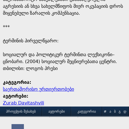
აგრესიის ან სხვა სახელმწიფოს მიერ ოკუპაციის დროს
მიყენებული ზარალის კომპენსაცია.
***
ტერმინის პირველწყარო: ​
​სოციალურ და პოლიტიკურ ტერმინთა ლექსიკონი–
ცნობარი. (2004) სოციალურ მეცნიერებათა ცენტრი.
თბილისი: ლოგოს პრესი
კატეგორია:
საერთაშორისო ურთიერთობები
ავტორები:
Zurab Davitashvili
M
ᲞᲠᲝᲔᲥᲢᲘᲡ ᲨᲔᲡᲐᲮᲔᲑ
ᲐᲕᲢᲝᲠᲔᲑᲘ
ᲙᲐᲢᲔᲒᲝᲠᲘᲐ
#
Ა
Ბ
Გ
Დ
Ე
Ვ
Ზ
Თ
Ი
ᲒᲐᲛᲝᲧᲔᲜᲔᲑᲘᲡ ᲞᲘᲠᲝᲑᲔᲑᲘ
ᲙᲝᲜᲢᲐᲥᲢᲘ
a
Კ
Ლ
Მ
Ნ
Ო