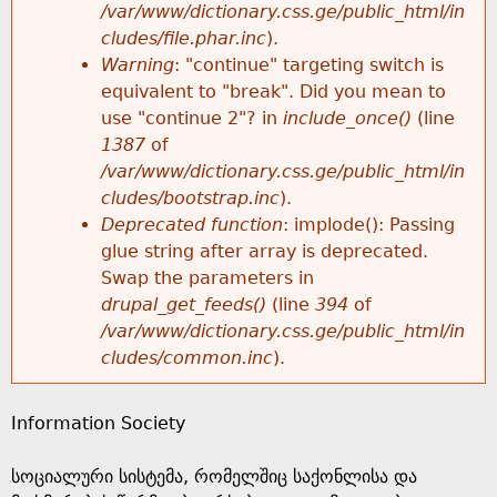
k
/var/www/dictionary.css.ge/public_html/in
r
e
cludes/file.phar.inc
).
h
y
Warning
: "continue" targeting switch is
r
w
equivalent to "break". Did you mean to
e
o
use "continue 2"? in
include_once()
(line
o
r
1387
of
r
d
/var/www/dictionary.css.ge/public_html/in
r
s
cludes/bootstrap.inc
).
e
Deprecated function
: implode(): Passing
m
glue string after array is deprecated.
Swap the parameters in
e
drupal_get_feeds()
(line
394
of
/var/www/dictionary.css.ge/public_html/in
s
cludes/common.inc
).
s
Information Society
a
სოციალური სისტემა, რომელშიც საქონლისა და