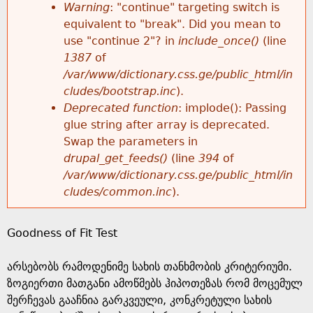
k
Warning
: "continue" targeting switch is
r
e
equivalent to "break". Did you mean to
h
y
use "continue 2"? in
include_once()
(line
o
w
1387
of
e
o
/var/www/dictionary.css.ge/public_html/in
r
r
cludes/bootstrap.inc
).
r
d
Deprecated function
: implode(): Passing
m
s
glue string after array is deprecated.
e
Swap the parameters in
e
drupal_get_feeds()
(line
394
of
/var/www/dictionary.css.ge/public_html/in
s
cludes/common.inc
).
s
Goodness of Fit Test
a
არსებობს რამოდენიმე სახის თანხმობის კრიტერიუმი.
g
ზოგიერთი მათგანი ამოწმებს ჰიპოთეზას რომ მოცემულ
შერჩევას გააჩნია გარკვეული, კონკრეტული სახის