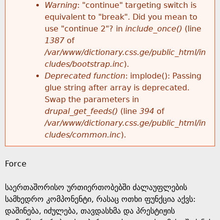
k
Warning
: "continue" targeting switch is
r
e
equivalent to "break". Did you mean to
h
y
use "continue 2"? in
include_once()
(line
o
w
1387
of
e
o
/var/www/dictionary.css.ge/public_html/in
r
r
cludes/bootstrap.inc
).
r
d
Deprecated function
: implode(): Passing
m
s
glue string after array is deprecated.
e
Swap the parameters in
e
drupal_get_feeds()
(line
394
of
/var/www/dictionary.css.ge/public_html/in
s
cludes/common.inc
).
s
Force
a
საერთაშორისო ურთიერთობებში ძალაუფლების
g
სამხედრო კომპონენტი, რასაც ოთხი ფუნქცია აქვს:
დაშინება, იძულება, თავდასხმა და პრესტიჟის