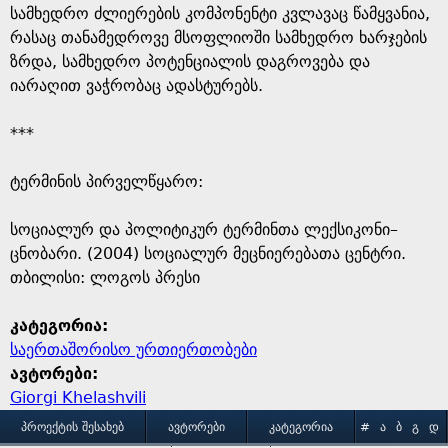
სამხედრო ძლიერების კომპონენტი კვლავაც წამყვანია,
რასაც თანამედროვე მსოფლიოში სამხედრო ხარჯების
ზრდა, სამხედრო პოტენციალის დაგროვება და
იარაღით ვაჭრობაც ადასტურებს.
***
ტერმინის პირველწყარო: ​
​სოციალურ და პოლიტიკურ ტერმინთა ლექსიკონი–
ცნობარი. (2004) სოციალურ მეცნიერებათა ცენტრი.
თბილისი: ლოგოს პრესი
კატეგორია:
საერთაშორისო ურთიერთობები
ავტორები:
Giorgi Khelashvili
M
ᲞᲠᲝᲔᲥᲢᲘᲡ ᲨᲔᲡᲐᲮᲔᲑ
ᲐᲕᲢᲝᲠᲔᲑᲘ
ᲙᲐᲢᲔᲒᲝᲠᲘᲐ
#
Ა
Ბ
Გ
Დ