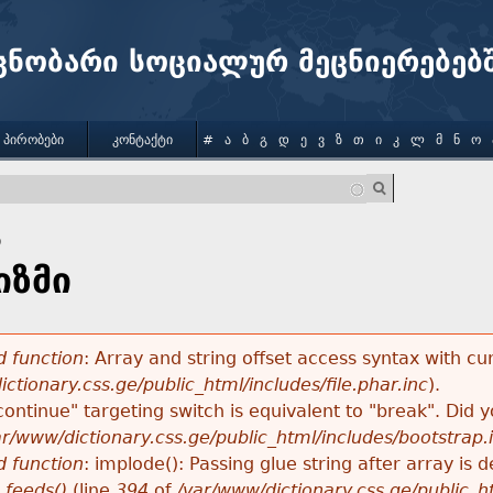
Jump to navigation
ცნობარი სოციალურ მეცნიერებებ
 ᲞᲘᲠᲝᲑᲔᲑᲘ
ᲙᲝᲜᲢᲐᲥᲢᲘ
#
Ა
Ბ
Გ
Დ
Ე
Ვ
Ზ
Თ
Ი
Კ
Ლ
Მ
Ნ
Ო
ი
იზმი
 function
: Array and string offset access syntax with cu
ctionary.css.ge/public_html/includes/file.phar.inc
).
"continue" targeting switch is equivalent to "break". Did
ar/www/dictionary.css.ge/public_html/includes/bootstrap.
 function
: implode(): Passing glue string after array i
_feeds()
(line
394
of
/var/www/dictionary.css.ge/public_