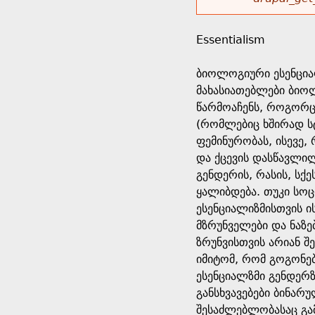
r
w
u
o
e
o
Essentialism
r
d
h
r
ბიოლოგიური ესენციალ
s
მახასიათებლები ბიოლ
e
m
წარმოაჩენს, როგორც 
(რომლებიც ხშირად ს
r
e
ფემინურობას, ისევე
და ქცევის დასწავლილ
e
s
გენდერის, რასის, სქ
ყალიბდება. თუკი სო
s
ესენციალიზმისთვის 
მზრუნველები და ნაზე
a
ზრუნვისთვის არიან შ
იმიტომ, რომ გოგონებს
g
ესენციალზმი გენდერზ
განსხვავებები ბინარ
e
შესაძლებლობასაც გა