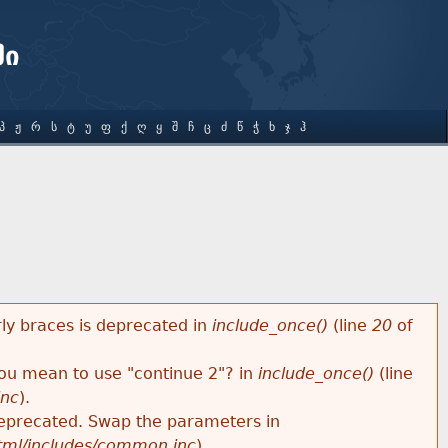
ში
Პ
Ჟ
Რ
Ს
Ტ
Უ
Ფ
Ქ
Ღ
Ყ
Შ
Ჩ
Ც
Ძ
Წ
Ჭ
Ხ
Ჯ
Ჰ
rly braces is deprecated in
include_once()
(line
20
of
 you mean to use "continue 2"? in
include_once()
(line
inc
).
s deprecated. Swap the parameters in
html/includes/common.inc
).