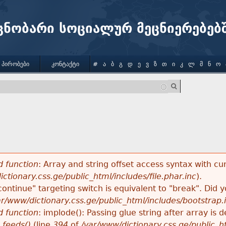
Jump to navigation
ცნობარი სოციალურ მეცნიერებებ
 ᲞᲘᲠᲝᲑᲔᲑᲘ
ᲙᲝᲜᲢᲐᲥᲢᲘ
#
Ა
Ბ
Გ
Დ
Ე
Ვ
Ზ
Თ
Ი
Კ
Ლ
Მ
Ნ
Ო
 function
: Array and string offset access syntax with cu
ctionary.css.ge/public_html/includes/file.phar.inc
).
"continue" targeting switch is equivalent to "break". Did
ar/www/dictionary.css.ge/public_html/includes/bootstrap.
 function
: implode(): Passing glue string after array i
_feeds()
(line
394
of
/var/www/dictionary.css.ge/public_