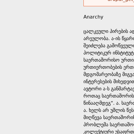
r
w
u
o
e
o
Anarchy
r
d
h
r
ცალკეული პირების ა
s
არეულობა. ა-ის წყარ
e
m
შეიძლება გამოწვეულ
პოლიტიკურ ინსტიტუტე
r
e
საერთაშორისო ურთიე
ურთიერთობების ერთ-
e
s
მდგომარეობაზე მიგვ
ინტერესების მიხედვ
s
ავტორი ა-ს განმარტ
როთაც საერთაშორისო
a
წინააღმდეგ“. ა. საე
ა. ხელს არ უშლის წე
g
მიღწევა საერთაშორი
პრობლემა საერთაშორ
e
კოლექტიური უსაფრთხო