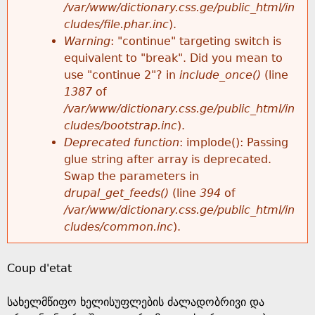
k
/var/www/dictionary.css.ge/public_html/in
r
e
cludes/file.phar.inc
).
h
y
Warning
: "continue" targeting switch is
r
w
equivalent to "break". Did you mean to
e
o
use "continue 2"? in
include_once()
(line
o
r
1387
of
r
d
/var/www/dictionary.css.ge/public_html/in
r
s
cludes/bootstrap.inc
).
e
Deprecated function
: implode(): Passing
m
glue string after array is deprecated.
Swap the parameters in
e
drupal_get_feeds()
(line
394
of
/var/www/dictionary.css.ge/public_html/in
s
cludes/common.inc
).
s
Coup d'etat
a
სახელმწიფო ხელისუფლების ძალადობრივი და