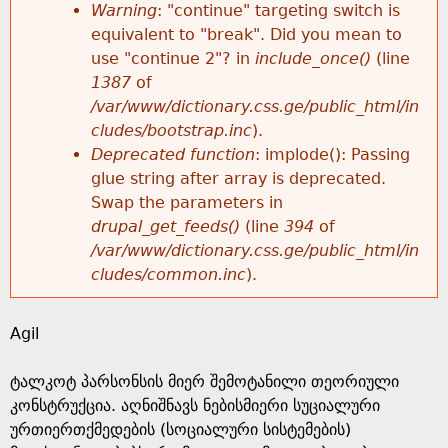
k
Warning
: "continue" targeting switch is
r
e
equivalent to "break". Did you mean to
h
y
use "continue 2"? in
include_once()
(line
o
w
1387
of
e
o
/var/www/dictionary.css.ge/public_html/in
r
r
cludes/bootstrap.inc
).
r
d
Deprecated function
: implode(): Passing
m
s
glue string after array is deprecated.
e
Swap the parameters in
e
drupal_get_feeds()
(line
394
of
/var/www/dictionary.css.ge/public_html/in
s
cludes/common.inc
).
s
Agil
a
ტალკოტ პარსონსის მიერ შემოტანილი თეორიული
g
კონსტრუქცია. აღნიშნავს ნებისმიერი სუციალური
ურთიერთქმედების (სოციალური სისტემების)